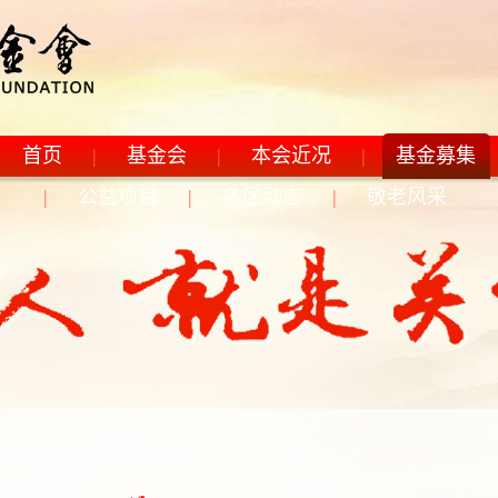
首页
|
基金会
|
本会近况
|
基金募集
|
公益项目
|
各区动态
|
敬老风采