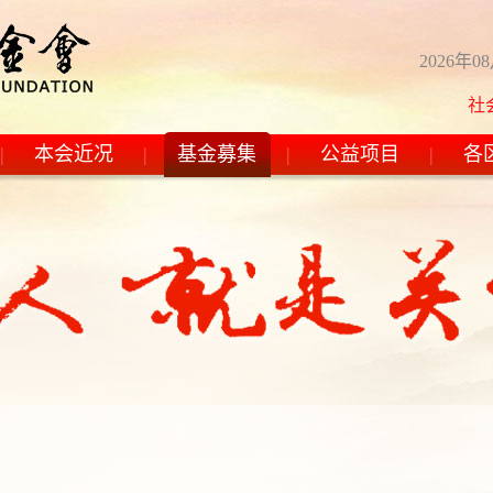
2026年0
社会主
|
本会近况
|
基金募集
|
公益项目
|
各