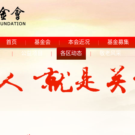
首页
|
基金会
|
本会近况
|
基金募集
|
公益项目
|
各区动态
|
敬老风采