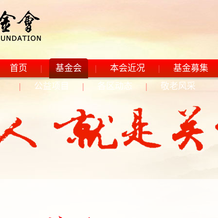
首页
|
基金会
|
本会近况
|
基金募集
|
公益项目
|
各区动态
|
敬老风采