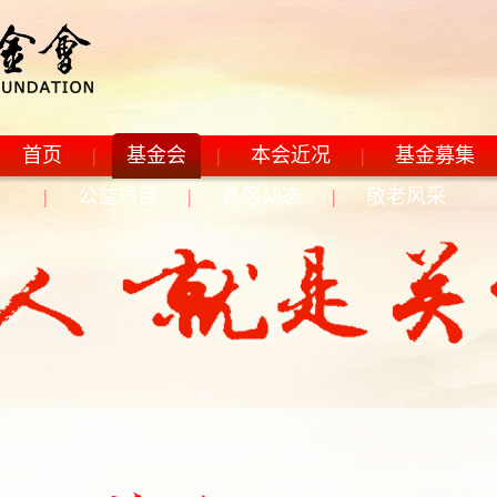
民主、文明、和谐，自由、平等、公正、法治，爱国、敬业、诚信
首页
|
基金会
|
本会近况
|
基金募集
|
公益项目
|
各区动态
|
敬老风采