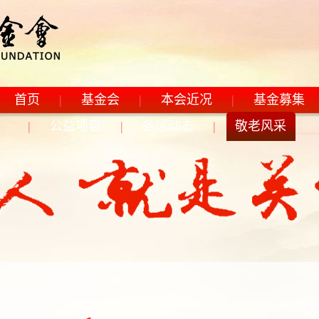
市精神：海纳百川，追求卓越，开明睿智，大气谦和。上海市老年基
首页
|
基金会
|
本会近况
|
基金募集
|
公益项目
|
各区动态
|
敬老风采