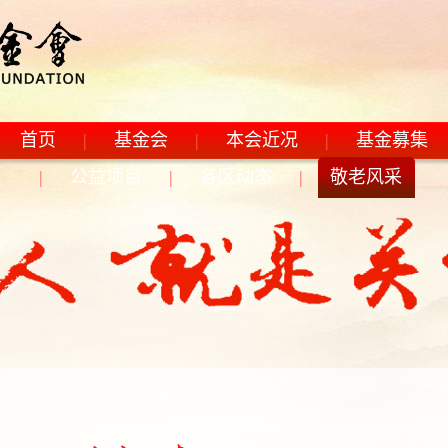
首页
|
基金会
|
本会近况
|
基金募集
|
公益项目
|
各区动态
|
敬老风采