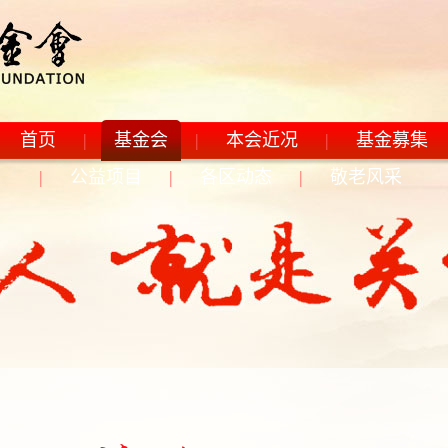
首页
|
基金会
|
本会近况
|
基金募集
|
公益项目
|
各区动态
|
敬老风采