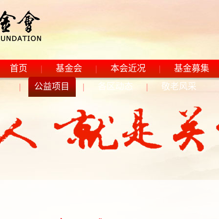
首页
|
基金会
|
本会近况
|
基金募集
|
公益项目
|
各区动态
|
敬老风采