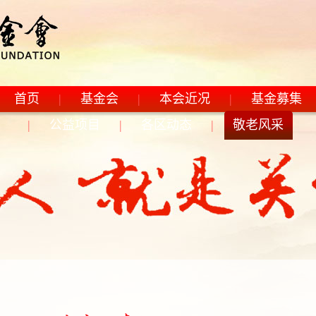
首页
|
基金会
|
本会近况
|
基金募集
|
公益项目
|
各区动态
|
敬老风采