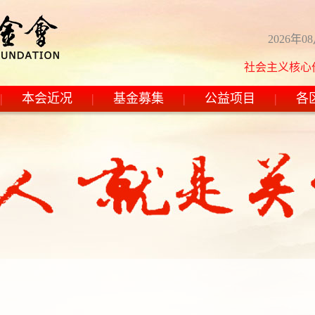
2026年0
社会主义核心价值观：富
|
本会近况
|
基金募集
|
公益项目
|
各