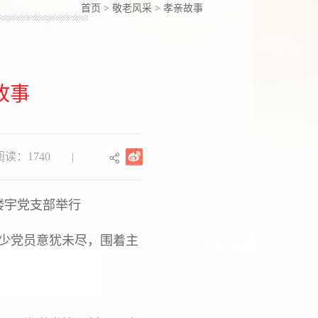
首页
>
敬老风采
>
孝亲故事
故事
读：1740
|
楼楼宇党支部举行
不少党员意犹未尽，围着主