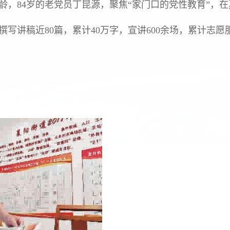
军龄，84岁的老党员丁昆源，聚焦“家门口的党性教育”，
写讲稿近80篇，累计40万字，宣讲600余场，累计志愿服